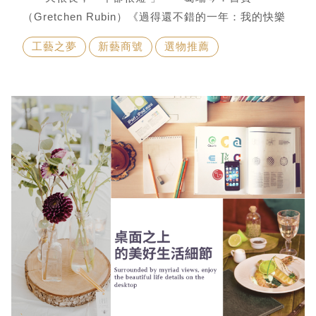
（Gretchen Rubin）《過得還不錯的一年：我的快樂
生活提案》時間疾走如風，轉眼間日子又過到了年底，
工藝之夢
新藝商號
選物推薦
今年的你過得好嗎？生活是百味，酸甜苦辣鹹鮮麻膩滋
味