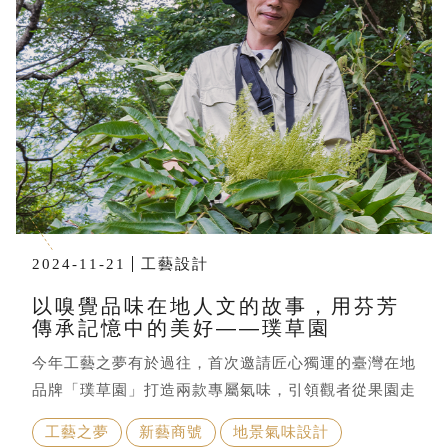
2024-11-21
工藝設計
以嗅覺品味在地人文的故事，用芬芳
傳承記憶中的美好——璞草園
今年工藝之夢有於過往，首次邀請匠心獨運的臺灣在地
品牌「璞草園」打造兩款專屬氣味，引領觀者從果園走
入森林用氣味串連展場，以五感沈浸式體驗與工藝有關
工藝之夢
新藝商號
地景氣味設計
的美好