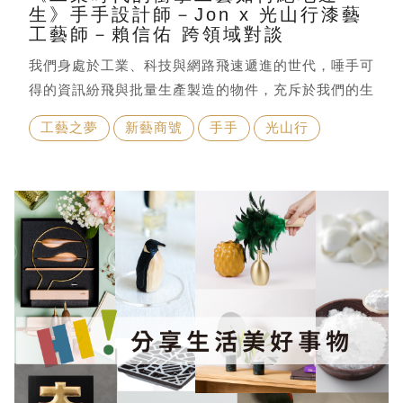
生》手手設計師－Jon x 光山行漆藝
工藝師－賴信佑 跨領域對談
我們身處於工業、科技與網路飛速遞進的世代，唾手可
得的資訊紛飛與批量生產製造的物件，充斥於我們的生
活，便利化的同時，也讓人淡忘手作之物的溫度與獨特
工藝之夢
新藝商號
手手
光山行
性。標準化的產品能夠迅速滿足需求，但卻不易承載記
憶與情感。而傳統工藝，彷彿是一抹靜謐的光，它能