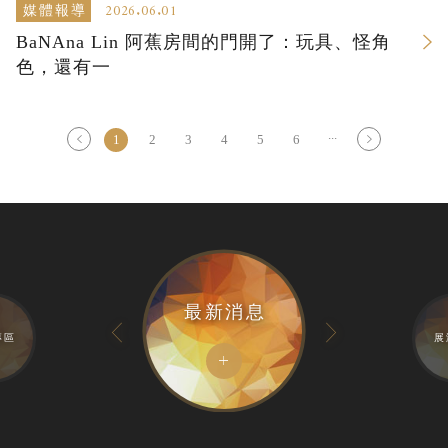
2026.06.01
媒體報導
BaNAna Lin 阿蕉房間的門開了：玩具、怪角
色，還有一
...
1
2
3
4
5
6
最新消息
專區
展