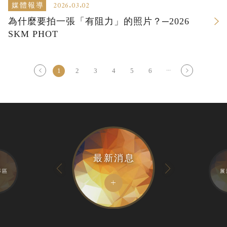
2026.03.02
媒體報導
為什麼要拍一張「有阻力」的照片？─2026
SKM PHOT
...
1
2
3
4
5
6
最新消息
專區
展