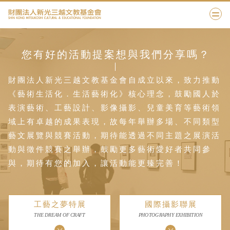
您有好的活動提案想與我們分享嗎？
財團法人新光三越文教基金會自成立以來，致力推動
《藝術生活化．生活藝術化》核心理念，鼓勵國人於
表演藝術、工藝設計、影像攝影、兒童美育等藝術領
域上有卓越的成果表現，故每年舉辦多場、不同類型
藝文展覽與競賽活動，期待能透過不同主題之展演活
動與徵件競賽之舉辦，鼓勵更多藝術愛好者共同參
與，期待有您的加入，讓活動能更臻完善！
工藝之夢特展
國際攝影聯展
工藝之夢特展
國際攝影聯展
THE DREAM OF CRAFT
PHOTOGRAPHY EXHIBITION