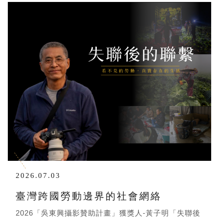
2026.07.03
臺灣跨國勞動邊界的社會網絡
2026「吳東興攝影贊助計畫」獲獎人-黃子明「失聯後