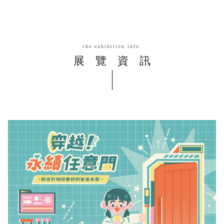
the exhibition info.
展覽資訊