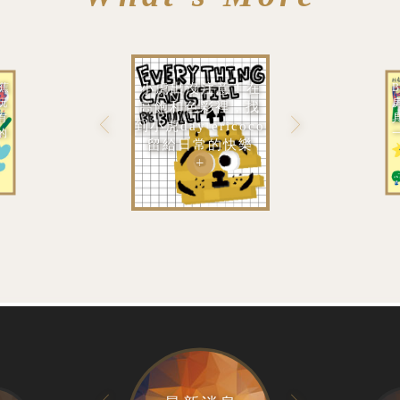
阿蕉
B
小虎出沒注意！在
玩
高飽和色彩裡，找
有
到小虎day ericoco
的
留給日常的快樂