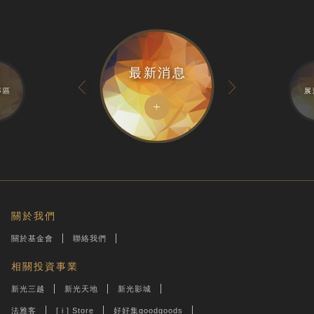
最新消息
專區
展
關於我們
關於基金會
聯絡我們
相關投資事業
新光三越
新光天地
新光影城
法雅客
[ i ] Store
好好集goodgoods