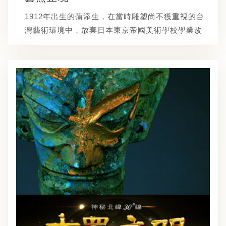
1912年出生的蒲添生，在當時雕塑尚不獲重視的台
灣藝術環境中，放棄日本東京帝國美術學校學業改
投朝倉塾門下學習雕塑，而養成了連前輩藝術家陳
澄波都極為驚艷的雕塑功力，不但將長女陳紫薇嫁
與蒲添生，並與蒲添生合力推展台灣的雕塑創作，
並為已經「台陽美術展覽會」設立雕塑部。