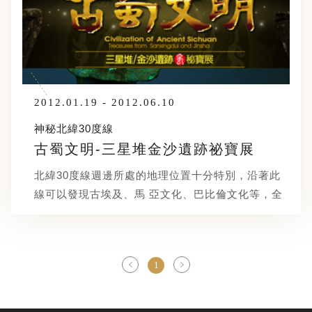
2012.01.19 - 2012.06.10
神秘北緯30度線
古蜀文明-三星堆金沙遺跡祕寶展
北緯30度線週邊所處的地理位置十分特別，沿著此
線可以發現古埃及、馬 亞文化、巴比倫文化等，全
世界重要古文明所留下的歷史刻痕，還可以發現佛
教聖 地，伊斯蘭教故鄉、基督教中心、道教發祥
地，育了全球重要的宗教文化，更擁有 最高的山
1
峰、最深的海溝、最奇怪的湖泊、最瑰麗的山體、
最壯觀的大潮各式壯 麗的自然景觀，『古蜀文明』
也是此線上一顆閃耀的星。