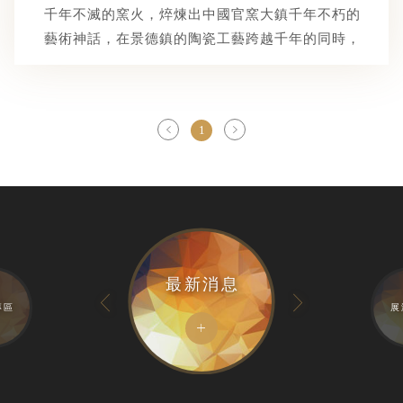
千年不滅的窯火，焠煉出中國官窯大鎮千年不朽的
藝術神話，在景德鎮的陶瓷工藝跨越千年的同時，
鶯歌鎮製陶產業也邁入兩百年紀念，新光三越文教
基金會特別推出「窯火千年~景德鎮鶯歌有田」當
代陶瓷大展....
1
為您齊聚中國工藝美術大師
秦錫麟 熊鋼如 張育賢 戴榮華等人
巧奪天工的精湛作品展現景德鎮千年瓷都之雍容風
華
最新消息
專區
展