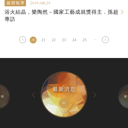
2019.08.29
媒體報導
浴火結晶，樂陶然－國家工藝成就獎得主．孫超
專訪
...
20
21
22
23
24
25
最新消息
專區
展