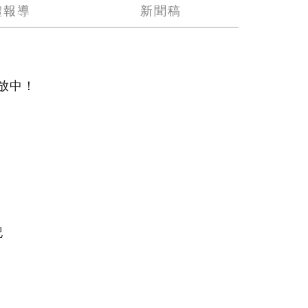
體報導
新聞稿
放中！
記