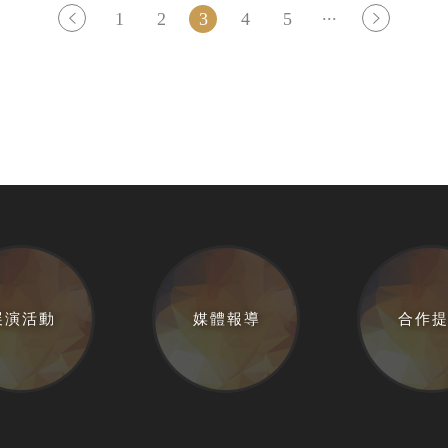
...
1
2
3
4
5
展演活動
媒體報導
合作