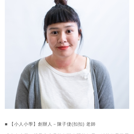
■ 【小人小學】創辦人－陳子倢(扣扣) 老師