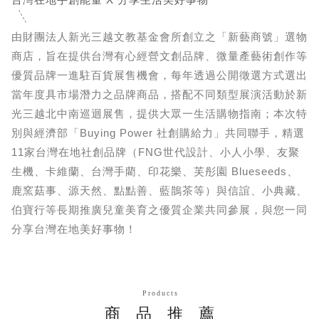
由財團法人新光三越文教基金會所創立之「新藝商號」選物
商店，旨在提供台灣有心經營文創品牌、微量產藝術創作等
優質品牌一進駐百貨展售機會，每年透過公開徵選方式選出
當年度具市場潛力之品牌商品，搭配不同類型展演活動於新
光三越北中南巡迴展售，提供大眾一生活購物指南；本次特
別與經濟部「Buying Power 社創購給力」共同聯手，精選
11家台灣在地社創品牌（FNG世代設計、小人小學、友聚
生機、卡維蘭、台灣手藺、印花樂、芙彤園 Blueseeds、
鹿窯菇事、源天然、點點善、藍鵲茶等）與信誼、小典藏、
伯寶行等長期推廣兒童美育之優質企業共同參展，與您一同
分享台灣在地美好事物！
Products
商品推薦