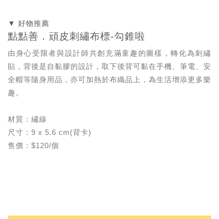
▼ 好物推薦
點點善．頑皮刺繡布標-勾錐啦
由身心受限者與設計師共創充滿童趣的圖樣，轉化為刺繡
貼，背後是自黏膠的設計，取下後背可黏在手機、筆電、安
全帽等隨身用品，亦可加熱於布織品上，為生活增添更多樂
趣。
材質：繡線
尺寸：9 x 5.6 cm(背卡)
售價：$120/個