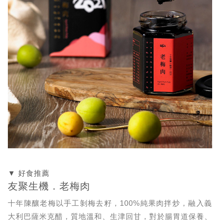
▼ 好食推薦
友聚生機．老梅肉
十年陳釀老梅以手工剝梅去籽，100%純果肉拌炒，融入義
大利巴薩米克醋，質地溫和、生津回甘，對於腸胃道保養、