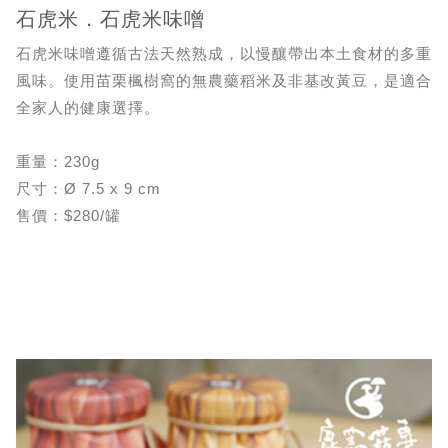
石虎米．石虎米味噌
石虎米味噌遵循古法天然熟成，以慢釀帶出本土食材的多重
風味。使用苗栗楓樹窩的無農藥稻米及非基改黃豆，是適合
全家人的健康選擇。
重量：230g
尺寸：Ø 7.5 x 9 cm
售價：$280/罐