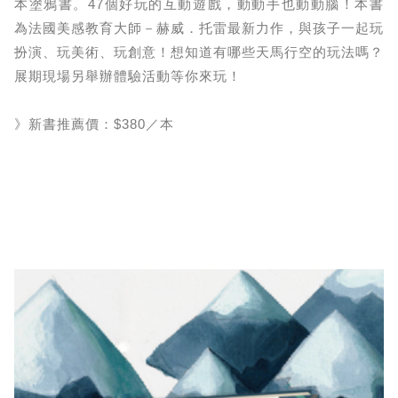
本塗鴉書。47個好玩的互動遊戲，動動手也動動腦！本書
為法國美感教育大師－赫威．托雷最新力作，與孩子一起玩
扮演、玩美術、玩創意！想知道有哪些天馬行空的玩法嗎？
展期現場另舉辦體驗活動等你來玩！
》新書推薦價：$380／本