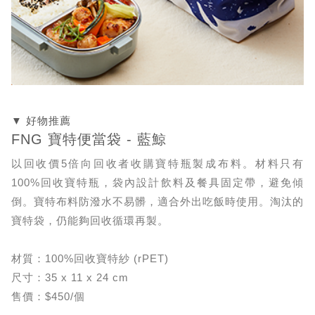
▼ 好物推薦
FNG 寶特便當袋 - 藍鯨
以回收價5倍向回收者收購寶特瓶製成布料。材料只有
100%回收寶特瓶，袋內設計飲料及餐具固定帶，避免傾
倒。寶特布料防潑水不易髒，適合外出吃飯時使用。淘汰的
寶特袋，仍能夠回收循環再製。
材質：100%回收寶特紗 (rPET)
尺寸：35 x 11 x 24 cm
售價：$450/個