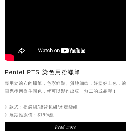
Pentel PTS 染色用粉蠟筆
專用於繪布的蠟筆，色彩鮮豔、質地細軟，好塗好上色，繪
圖完後用熨斗固色，就可以製作出獨一無二的成品喔！
》款式：提袋組/後背包組/水壺袋組
》展期推薦價：$199/組
Read more