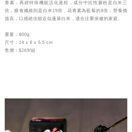
青素，再經特殊機能活化過程，成分中抗性澱粉是白米三
倍，膳食纖維則是白米19倍，花青素為藍莓的8倍，營養價
值高，口感絕佳能近似蓬萊白米，適合注重保健的家庭。
重量：800g
尺寸：14 x 8 x 5.5 cm
售價：$269/組