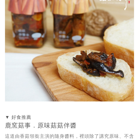
▼ 好食推薦
鹿窯菇事．原味菇菇伴醬
這道由香菇領銜主演的隨身醬料，裡頭除了講究原味、不含