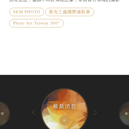
創作家齊聚一堂，帶領觀展者一同前進影像「視」界！
SKM PHOTO
新光三越國際攝影展
Photo Art Taiwan 360°
最新消息
專區
展