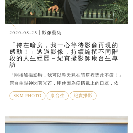
2020-03-25
影像藝術
「待在暗房，我一心等待影像再現的
感動！」透過影像，持續編撰不同階
段的人生經歷－紀實攝影師康台生專
訪
「剛接觸攝影時，我可以整天耗在暗房裡樂此不疲！」
康台生眼神閃著光芒，即使因為疫情戴上的口罩，依
SKM PHOTO
康台生
紀實攝影