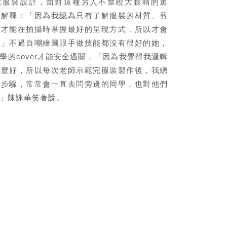
念服裝設計，面對這種另人不禁瞪大眼睛的選
著解釋：「因為我認為只有了解服裝的材質、剪
，才能在拍攝時掌握最好的呈現方式，所以才會
。」不過自嘲繪圖跟手做技能都沒有很好的她，
學的cover才能安全過關，「因為我覺得我邏輯
那麼好，所以每次老師示範完服裝製作後，我總
來步驟，常常會一直去問旁邊的同學，也對他們
」陳詠華笑著說。