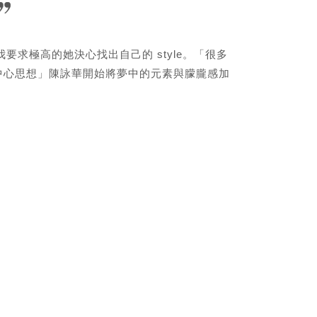
求極高的她決心找出自己的 style。「很多
中心思想」陳詠華開始將夢中的元素與朦朧感加
。