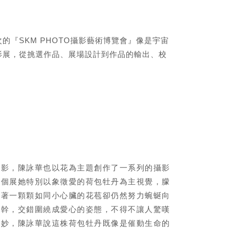
『SKM PHOTO攝影藝術博覽會』像是宇宙
影展，從挑選作品、展場設計到作品的輸出、校
攝影，陳詠華也以花為主題創作了一系列的攝影
次個展她特別以象徵愛的荷包牡丹為主視覺，朦
提著一顆顆如同小心臟的花苞卻仍然努力蜿蜒向
枝幹，交錯圍繞成愛心的姿態，不得不讓人驚嘆
玄妙，陳詠華說這株荷包牡丹既像是催動生命的