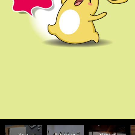
News
Exhibition
Member