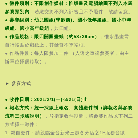
● 徵件類別：不限創作媒材；惟版畫及電腦繪圖不列入本屆
參賽類別內
，若繳交將不列入評審且不予退件，敬請留意。
● 參賽組別：幼兒園組(學齡前)、國小低年級組、國小中年
級組、國小高年級組
，共四組。
● 作品規格：限四開圖畫紙（約53x39cm）
；惟水墨畫需
自行裱貼於襯紙上，其餘皆不需裱框。
● 作品件數：每人限參加一件 （入選之重複參賽者，由主
辦單位擇優錄取）。
► 參賽方式
● 收件日期：2021/2/1(一)-3/21(日)止
● 報名方式：統一採線上報名、實體繳件制（詳報名與參賽
流程三步驟說明）
，於指定收件期間，將參賽作品以下列二
方式擇ㄧ繳件：
1. 親自繳件：請親臨全台新光三越各分店之1F服務台繳