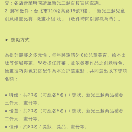
交；各店營業時間請至新光三越百貨官網查詢。
2. 郵寄繳件：台北市110松高路19號7樓，「新光三越兒童
創意繪畫比賽─徵畫小組 收」（收件時間以郵戳為憑）。
► 獎勵方式
為提升競賽之多元性，每年將邀請6~8位兒童美育、繪本出
版等領域專家、學者擔任評審，並依參賽作品之創意特色、
繪畫技巧與色彩搭配作為本次評選重點，共同選出以下獎項
名額：
● 特優：共20名（每組各5名）/ 獎狀、新光三越商品禮券
三仟元、畫冊等。
● 優選：共20名（每組各5名）/ 獎狀、新光三越商品禮券
二仟元、畫冊等。
● 佳作：約80名 / 獎狀、獎品、畫冊等。