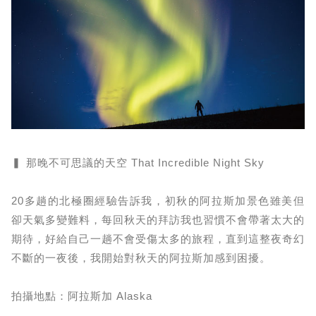
▍ 那晚不可思議的天空 That Incredible Night Sky
20多趟的北極圈經驗告訴我，初秋的阿拉斯加景色雖美但
卻天氣多變難料，每回秋天的拜訪我也習慣不會帶著太大的
期待，好給自己一趟不會受傷太多的旅程，直到這整夜奇幻
不斷的一夜後，我開始對秋天的阿拉斯加感到困擾。
拍攝地點：阿拉斯加 Alaska