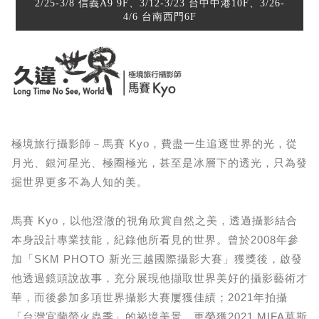
2/25-3/8 信義A9 9F、3/12-3/23 台中中港10F、3/26-
4/6 台南西門6F
極境旅行攝影師－馬賽 Kyo，費盡一生追逐世界的光，從
月光、銀河星光、極圈極光，甚至是冰層下的透光，只為發
掘世界更多不為人知的美。
馬賽 Kyo，以他澄澈的視角欣賞自然之美，透過攝影結合
本身設計專業技能，紀錄他所看見的世界。曾於2008年參
加「SKM PHOTO 新光三越國際攝影大賽」獲獎後，啟發
他透過鏡頭說故事，充分展現他擷取世界美好的攝影藝術才
華，而後參加多項世界攝影大賽屢獲佳績；2021年拍攝
「台灣宜蘭螢火蟲季」的祕境美景，更榮獲2021 MIFA莫斯