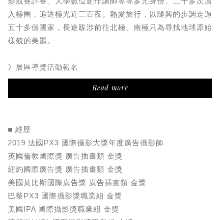
影競賽評審、大學數位創作講師等等多元身份。二十多次踏
入極圈，追逐極光近三百夜。熱愛旅行，以隨興的步調走過
五十多個國家，長途跋涉前往北極、南極只為尋找地球原始
樣貌的美麗。
》展區導覽活動報名
Read more
■ 經歷
2019 法國PX3 國際攝影大獎年度廣告攝影師
英國倫敦國際獎 廣告插畫類 金獎
紐約國際廣告獎 廣告插畫類 金獎
美國莫比斯國際廣告獎 廣告插畫類 金獎
巴黎PX3 國際攝影獎職業組 金獎
美國IPA 國際攝影獎職業組 金獎