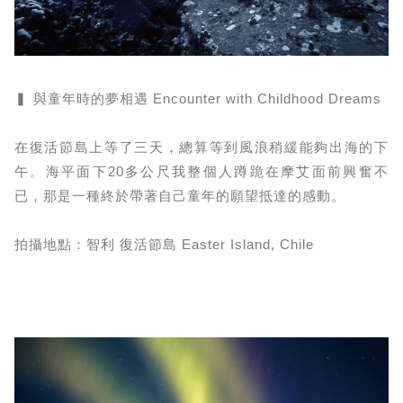
▍ 與童年時的夢相遇 Encounter with Childhood Dreams
在復活節島上等了三天，總算等到風浪稍緩能夠出海的下
午。海平面下20多公尺我整個人蹲跪在摩艾面前興奮不
已，那是一種終於帶著自己童年的願望抵達的感動。
拍攝地點：智利 復活節島 Easter Island, Chile