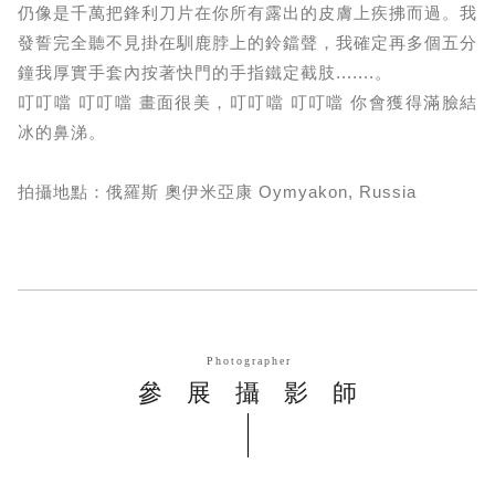
仍像是千萬把鋒利刀片在你所有露出的皮膚上疾拂而過。我
發誓完全聽不見掛在馴鹿脖上的鈴鐺聲，我確定再多個五分
鐘我厚實手套內按著快門的手指鐵定截肢.......。
叮叮噹 叮叮噹 畫面很美，叮叮噹 叮叮噹 你會獲得滿臉結
冰的鼻涕。
拍攝地點：俄羅斯 奧伊米亞康 Oymyakon, Russia
Photographer
參展攝影師