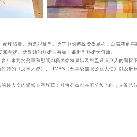
力、絹印版畫、陶瓷彩釉等。除了中國傳統潑墨風格，白嘉莉還喜
塗鴉藝術。參觀她的藝術展有如走進世界藝術大熔爐。
。多年來對於勞軍和慰問殉職警察家屬以及對監獄服刑人的關懷不
竹縣的《反毒大使》、 TVBS《分享愛無限公益大使》以及肝
出的是人文內涵和心靈昇華；社會公益也是不分彼此的，人溺己