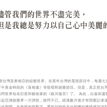
享譽台灣及東南亞的綜藝世界。在當年台灣的電視節目中，每週七
下午黃金時段的《喜相逢》等歌唱和娛樂節目。但是，真正把台
訪問世界知名巨星和藝術家的《銀河璇宮》了。 為此，白嘉莉還
引起亞洲娛樂界一片譁然，錯愕不已。經過數月後才有閨蜜記者
在此期間，在母親的鼓勵下，重拾兒時的天分和嗜好將情感訴諸