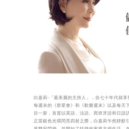
白嘉莉-「最美麗的主持人」，自七十年代就
每週末的《群星會》和《歡樂週末》以及每天
目一新，首度以英語、法語、西班牙語和日語
正當銀色光環閃亮四射之際，白嘉莉乍然靜默
黃雙安閃婚，並開始了恬靜的家庭主婦生活。