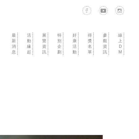
最
活
展
特
好
得
參
線
新
動
覽
別
康
獎
觀
上
消
緣
資
企
活
名
資
D
息
起
訊
劃
動
單
訊
M
世
劉
新
日
W
界
旭
光
本
O
兒
恭
三
世
W
童
的
越
界
!!
繪
繪
兒
恐
兒
畫
本
童
龍
童
巡
世
畫
來
畫
迴
界
展
了
展
展