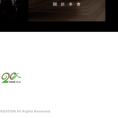
區
關於本會
ATION All Rights Reserved.