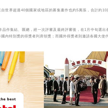
自世界超過40個國家或地區的募集畫作也約5萬張，合計約1
作品作集結、匯總，經一次評審及最終評審後，在1月中旬選出各
本國內特別獎的得獎者列席領獎；而國外得獎者則邀請各國大使