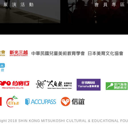
展演活動
會員專
right 2018 SHIN KONG MITSUKOSHI CULTURAL & EDUCATIONAL FOUND