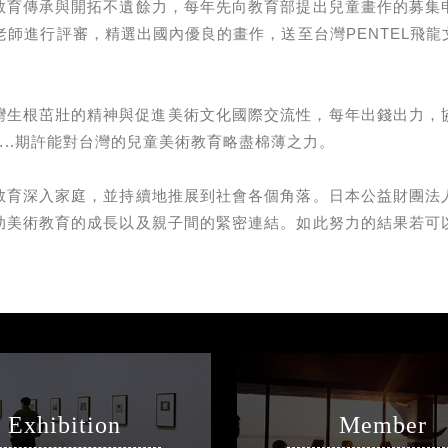
教育傳承與開拓不遺餘力，每年先向教育部提出兒童畫作的募集
師進行評審，精選出國內優良的畫作，送至台灣PENTEL飛龍
台灣生根茁壯的精神與促進美術文化國際交流性，每年出錢出力
..期許能對台灣的兒童美術教育略盡棉薄之力。
教育深入家庭，並持續地推展到社會各個角落。日本公益財團法
助美術教育的成長以及親子間的緊密連結。如此努力的結果若可
Exhibition
Member