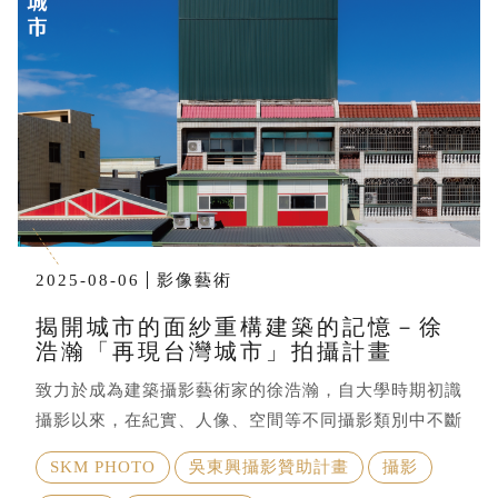
2025-08-06
影像藝術
揭開城市的面紗重構建築的記憶－徐
浩瀚「再現台灣城市」拍攝計畫
致力於成為建築攝影藝術家的徐浩瀚，自大學時期初識
攝影以來，在紀實、人像、空間等不同攝影類別中不斷
探索，深入研究影像製程與現實場景間的連結。如今，
SKM PHOTO
吳東興攝影贊助計畫
攝影
浩瀚更專注