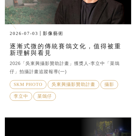
2026-07-03
影像藝術
逐漸式微的傳統賽鴿文化，值得被重
新理解與看見
2026「吳東興攝影贊助計畫」獲獎人-李立中「菜鴿
仔」拍攝計畫追蹤報導(一)
SKM PHOTO
吳東興攝影贊助計畫
攝影
李立中
菜鴿仔