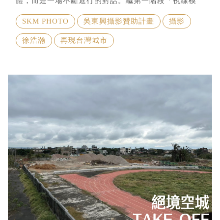
體，而是一場不斷進行的對話。繼第一階段「視線模
糊」的霧裡觀察後
SKM PHOTO
吳東興攝影贊助計畫
攝影
徐浩瀚
再現台灣城市