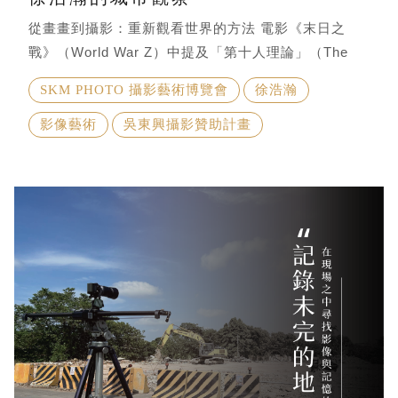
從畫畫到攝影：重新觀看世界的方法 電影《末日之
戰》（World War Z）中提及「第十人理論」（The
Tenth Man）：當九個人得出一致結論時，第十個人必
SKM PHOTO 攝影藝術博覽會
徐浩瀚
須提出相反假設，以避免集體思考帶來的盲點。在城市
攝影中，徐浩瀚正扮演著那樣的角色。當多數影像聚焦
影像藝術
吳東興攝影贊助計畫
於宏偉建築或城市地標時，他的鏡頭反而停留在高樓與
鐵皮屋並置的街景、不同年代建築交錯的城市紋理。
徐浩瀚最早接觸藝術，是因為喜歡畫畫。高中就讀美工
科時，他逐漸從立體創作轉向平面表達，但比起從空白
紙開始畫畫，相機成為更接近自己的創作工具。「相機
成像比較直接，但要用照片說故事其實更難。」 畢業
後他前往英國 Nottingham Trent University 攻讀攝
影。課堂訓練讓他學會對影像不斷提問當影像開始被拆
解與思考時，攝影也逐漸成為理解世界的一種方式。大
學期間，他開始接觸建築攝影「建築完成之後，其實會
帶著自己的氣質，也能看見建築師想留下的想法。」他