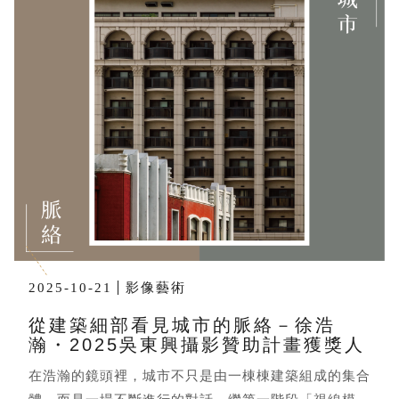
式。不同於一般攝影展作品多掛於 150 至 160 公分高
度，本次展覽刻意將畫心高度提高至約 170 公分，讓
觀者在觀看時需要微微抬頭。 「因為平常站在建築前
面時，我們其實都是抬頭看的。」 透過這樣的展示方
式，觀眾走進展場時，彷彿置身城市街道，仰望建築的
立面。雖然作品中幾乎沒有出現人物，但城市中的建築
本來就是人們生活的一部分。徐浩瀚希望觀者在觀看影
像時，不只是辨識建築，而是重新想像自己所生活的城
市。 「我沒有
2025-10-21
影像藝術
從建築細部看見城市的脈絡－徐浩
瀚・2025吳東興攝影贊助計畫獲獎人
在浩瀚的鏡頭裡，城市不只是由一棟棟建築組成的集合