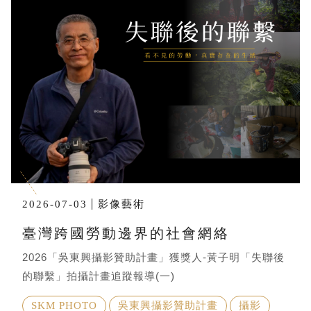
2026-07-03
影像藝術
臺灣跨國勞動邊界的社會網絡
2026「吳東興攝影贊助計畫」獲獎人-黃子明「失聯後
的聯繫」拍攝計畫追蹤報導(一)
SKM PHOTO
吳東興攝影贊助計畫
攝影