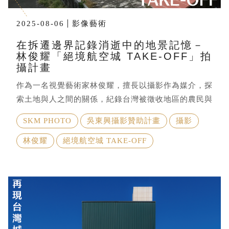
2025-08-06
影像藝術
在拆遷邊界記錄消逝中的地景記憶－
林俊耀「絕境航空城 TAKE-OFF」拍
攝計畫
作為一名視覺藝術家林俊耀，擅長以攝影作為媒介，探
索土地與人之間的關係，紀錄台灣被徵收地區的農民與
地景，透過鏡頭保存正在消逝的地方記憶，並思索開發
SKM PHOTO
吳東興攝影贊助計畫
攝影
背後的歷史與結構。在過
林俊耀
絕境航空城 TAKE-OFF