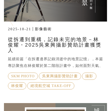
略帶靦腆地說出這段相當有份量的語句。 再現台灣城
市：在衝突中看見城市的樣貌 入選「吳東興攝影贊助
計畫」的作品《再現台灣城市》，源自徐浩瀚長期對城
市空間的觀察。相較於歐洲城市較為協調的統一的建築
2025-10-21
影像藝術
風格，台灣的街景呈現出更加多樣的面貌——新建高
樓、老公寓與鐵皮加蓋常在同一條街道並存。 「台灣
從拆遷到重構，記錄未完的地景－林
城市很有趣，不同時代留下的東西都會同時出現。它們
俊耀・2025吳東興攝影贊助計畫獲獎
人
看起來差很多，但其實都是我們生活的一部分！」 在
拍攝過程中，他並不會預設主題，而是先在城市裡行
延續前篇「在拆遷邊界記錄消逝中的地景記憶」，本篇
走。當某個建築的外觀、材料或形狀吸引注意時，他會
專訪聚焦在林俊耀於第二階段計畫中，如何面對天氣、
先記錄下來，之後再回到現場重新拍攝。畫面中常可見
拆遷與人際連結的挑戰，並在歷史檔案與現場之間尋找
SKM PHOTO
吳東興攝影贊助計畫
攝影
不同建築並置：高樓與鐵皮屋、不同年代的材料與量
影像與記憶的地景線索
體，在視覺上形成衝突與對比。透過後期影像處理，他
林俊耀
絕境航空城 TAKE-OFF
嘗試在「忠於現實」與「影像構成」之間找到平衡，讓
觀者更專注於畫面中的形狀、色塊與建築關係。 走進
展場：置身於街道上仰望城市 在2026SKM PHOTO
攝影藝術博覽會展覽呈現上，徐浩瀚也特別設計觀看方