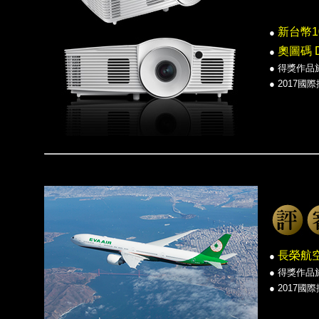
新台幣1
●
奧圖碼 D
●
●
得獎作品
●
2017國
長榮航空
●
●
得獎作品
●
2017國