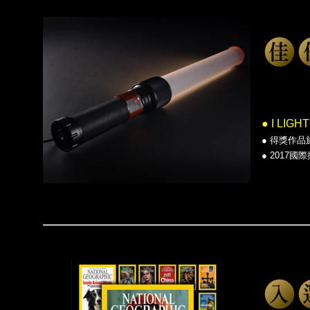
● I LI
●
得獎作品
●
2017國