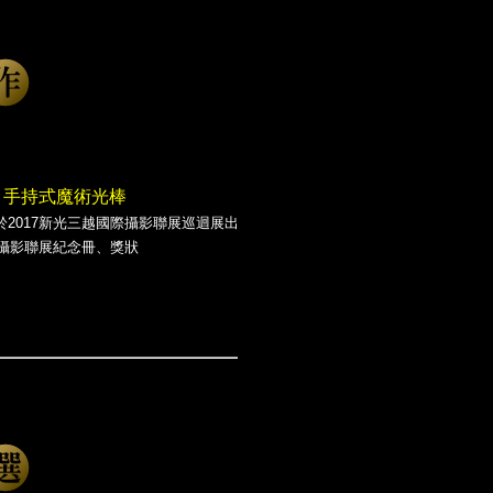
GHT 手持式魔術光棒
於2017新光三越國際攝影聯展巡迴展出
際攝影聯展紀念冊、獎狀