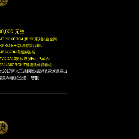
0,000 元整
to MT190XPRO4 新190系列鋁合金四
HXPRO-BHQ2球型雲台套組
MBAG70N高級腳架袋
MVDDA13數位導演For iPad Air
M244MICROKIT魔術延伸臂套組
於2017新光三越國際攝影聯展巡迴展出
際攝影聯展紀念冊、獎狀