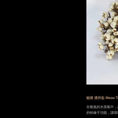
貓攪 攪拌匙 Meow Te
在氤氲的水蒸氣中，
的杯緣子功能，讓喵