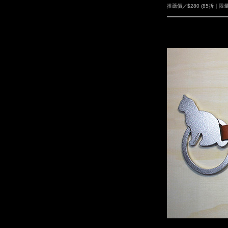
推薦價／$280 (85折｜限