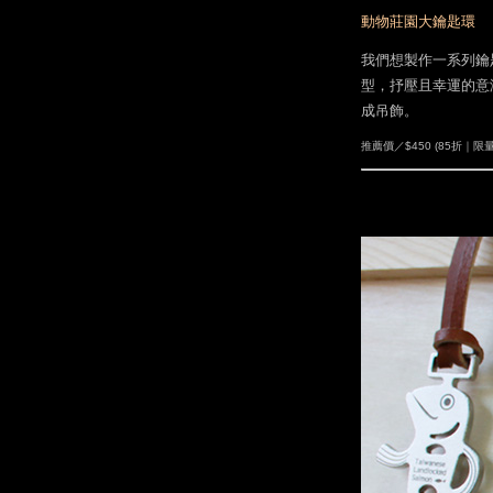
動物莊園大鑰匙環
我們想製作一系列鑰
型，抒壓且幸運的意
成吊飾。
推薦價／$450 (85折｜