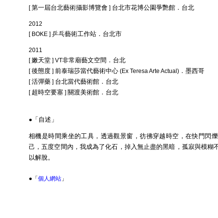
第一屆台北藝術攝影博覽會
台北市花博公園爭艷館．台北
[
]
2012
乒乓藝術工作站．台北市
[ BOKE ]
2011
嫩天堂
非常廟藝文空間．台北
[
] VT
後態度
前泰瑞莎當代藝術中心
．墨西哥
[
]
(Ex Teresa Arte Actual)
活彈藥
台北當代藝術館．台北
[
]
超時空要塞
關渡美術館．台北
[
]
「自述」
●
相機是時間乘坐的工具，透過觀景窗，彷彿穿越時空，在快門閃爍
己，五度空間內，我成為了化石，掉入無止盡的黑暗，孤寂與模糊
以解脫。
●「
個人網站
」