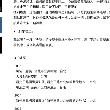
裂，鼻涕結凍，任何的聲音似乎靜止，心跳聲被無限放大，手腳開始
過還未死亡的相機，閃了幾下快門，呈現眼前。
搔到癢處，這樣很好，那個癢癢就是刺點啊，只是我最近因為過敏，
刺點卻沒了，數位相機就像是仙丹一樣，治癒一切，隨即失語，留下
試著產生多一點溫度。
「創作理念」
●
我試圖在一種『失語』的狀態中建構自身的語言，讓『不語』重塑出
梭其中，成為其溝通的言語。
「經歷」
●
2015
製造。意義
台北市立美術館．台北
[
]
大景
絕對空間．台南
[
]
新光三越國際攝影展
新光三越台北信義新天地
．台北
[
]
A9
場所之間
台南大億麗緻酒店．台南
[
]
2014
新光三越國際攝影展
新光三越台北信義新天地
．台北
[
]
A9
2013