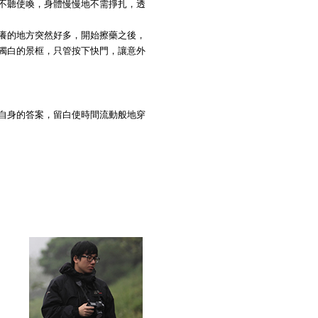
不聽使喚，身體慢慢地不需掙扎，透
癢的地方突然好多，開始擦藥之後，
獨白的景框，只管按下快門，讓意外
自身的答案，留白使時間流動般地穿