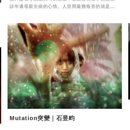
諒年邁母親生病的心情。人世間最難報答的就是父
母恩，要有反哺、奉敬父母之心，母親生病
Mutation突變｜石昱畇