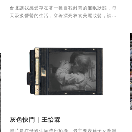
台北讓我感受存在著一種自我封閉的催眠狀態，每
天汲汲營營的生活，穿著漂亮衣裳美麗妝髮，談論
訴說著也許不是發自內心的話語，為了生
灰色快門｜王怡霖
照片是在母親生病時所拍攝，最主要表達子女應體