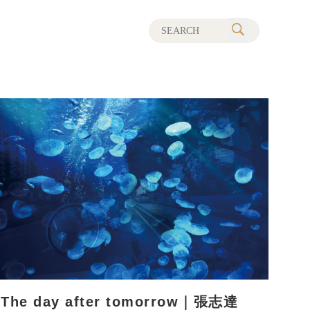
The day after tomorrow｜張志達