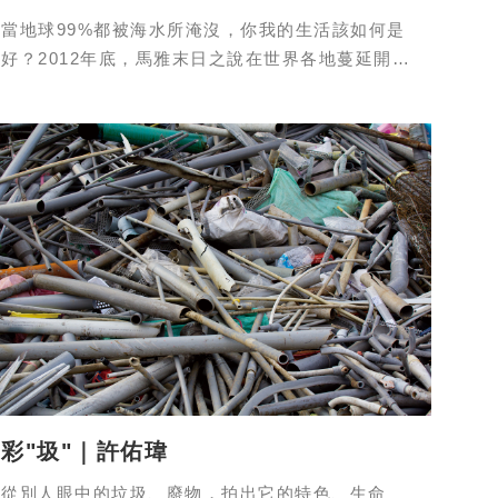
當地球99%都被海水所淹沒，你我的生活該如何是
好？2012年底，馬雅末日之說在世界各地蔓延開
來，而人們安然度過末日彷彿重生之餘，
彩"圾"｜許佑瑋
從別人眼中的垃圾、廢物，拍出它的特色、生命