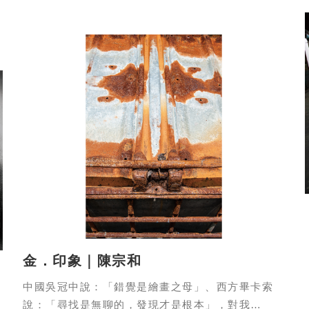
拍出的照片時，能表達出我的想法，就很欣慰了！
很感謝朋友們的支持與鼓勵。
我會繼續努力，持續參加新光三越的比賽，朝向專
業攝影的領域。
I get into photography having a car accident.
And now I absolutely love it. Sometimes I do
wonder why I spend so much time and effort
into taking photos. However, at the moment I
see the outcomes, and find that they convey
my thoughts and ideas exactly, it is worth all
the trouble.
I would like to thank my friends for their
support and encouragement. I will keep taking
金．印象｜陳宗和
pictures and participating in the Shin Kong
Mitsukoshi Photo-taking Contest and pursue
中國吳冠中說：「錯覺是繪畫之母」、西方畢卡索
this love for photography as a profession.
說：「尋找是無聊的，發現才是根本」，對我