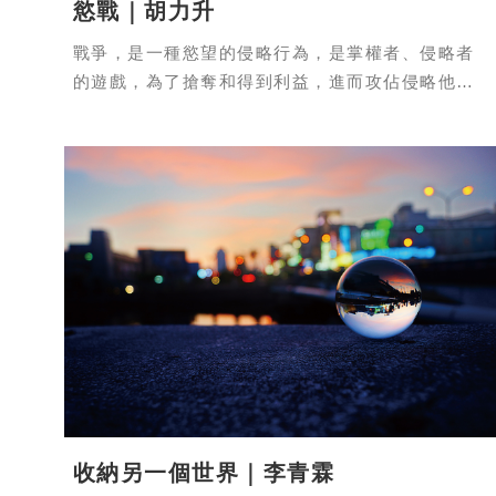
慾戰｜胡力升
戰爭，是一種慾望的侵略行為，是掌權者、侵略者
的遊戲，為了搶奪和得到利益，進而攻佔侵略他人
領土，有感於對異性之間觀看的慾望拉扯
收納另一個世界｜李青霖