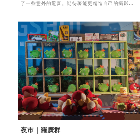
了一些意外的驚喜。期待著能更精進自己的攝影技
術；總之很感謝一路鼓勵、給予機會的人與
夜市｜羅廣群