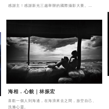
感謝主！感謝新光三越舉辦的國際攝影大賽。
人的慾望永無止盡，延伸對環境的污染破壞，希望
藉由作品傳達，我們都能減少慾望、減少污染。
Thanks to the Lord! And thanks to Shin Kong
Mitsukoshi for holding this international photo-
taking contest.
Human desire is endless. And at that same
time of chasing the things we want, we pollute
and destroy the environment. I hope my photos
may inspire us all to reduce our desires for
helping to cut back the pollution.
■ 拍攝地點 Location：游泳池 Swimming pool
海相．心貌｜林振宏
■ 攝影心得 Experience：
自從車禍後，才開始接觸攝影，到達非常喜愛的程
喜歡一個人到海邊，在海浪來去之間，放空自己、
度，有時都不知道自己為什麼要這麼累，但是看到
洗滌心靈。