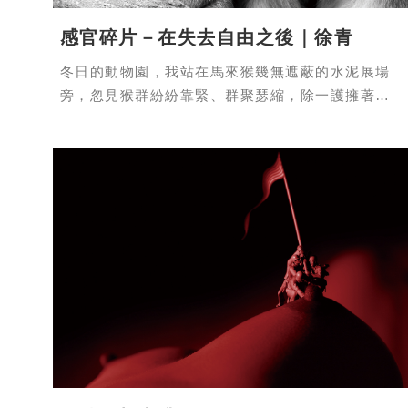
感官碎片－在失去自由之後｜徐青
冬日的動物園，我站在馬來猴幾無遮蔽的水泥展場
旁，忽見猴群紛紛靠緊、群聚瑟縮，除一護擁著幼
猴的母猴，皆轉而背向遊客。乍到一群孩