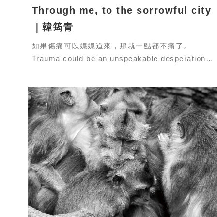
Through me, to the sorrowful city
｜韓筠青
如果傷痛可以娓娓道來，那就一點都不痛了。
Trauma could be an unspeakable desperation
within our body, which sometimes tear us
apart,