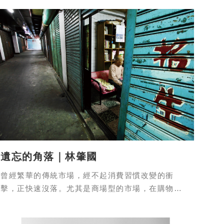
遺忘的角落｜林肇國
曾經繁華的傳統市場，經不起消費習慣改變的衝
擊，正快速沒落。尤其是商場型的市場，在購物環
境徹底改善前，難逃人去樓空的窘境。偌大的