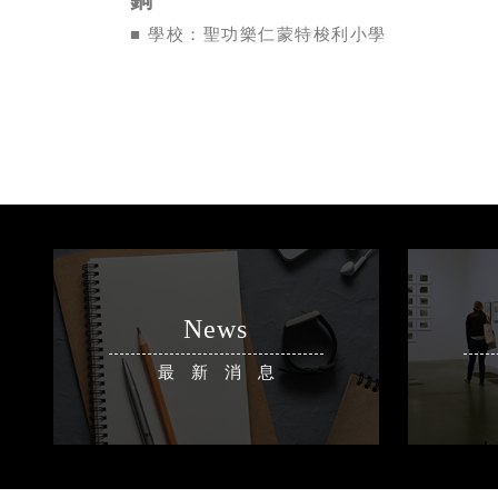
銅
■ 學校：聖功樂仁蒙特梭利小學
News
最新消息