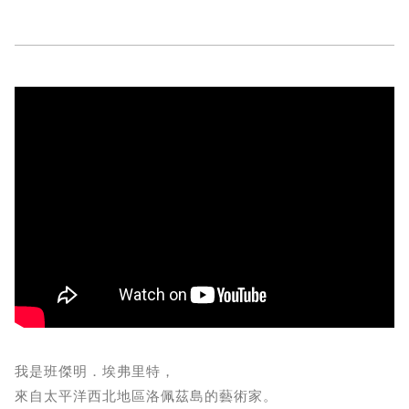
我是班傑明．埃弗里特，
來自太平洋西北地區洛佩茲島的藝術家。