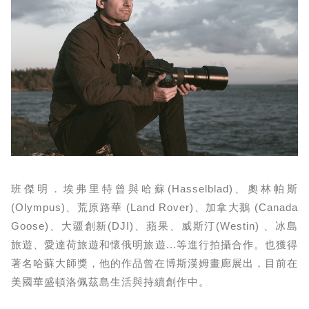
班傑明．埃弗里特曾與哈蘇(Hasselblad)、奧林帕斯
(Olympus)、荒原路華 (Land Rover)、加拿大鵝 (Canada
Goose)、大疆創新(DJI)、蘋果、威斯汀(Westin) 、冰島
旅遊、愛達荷旅遊和懷俄明旅遊...等進行拍攝合作。也獲得
著名哈蘇大師獎，他的作品曾在博斯漢姆畫廊展出，目前在
美國華盛頓洛佩茲島生活與持續創作中。