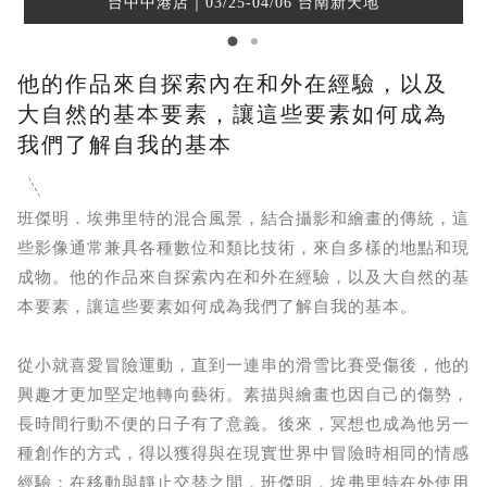
台中中港店｜03/25-04/06 台南新天地
他的作品來自探索內在和外在經驗，以及
大自然的基本要素，讓這些要素如何成為
我們了解自我的基本
班傑明．埃弗里特的混合風景，結合攝影和繪畫的傳統，這
些影像通常兼具各種數位和類比技術，來自多樣的地點和現
成物。他的作品來自探索內在和外在經驗，以及大自然的基
本要素，讓這些要素如何成為我們了解自我的基本。
從小就喜愛冒險運動，直到一連串的滑雪比賽受傷後，他的
興趣才更加堅定地轉向藝術。素描與繪畫也因自己的傷勢，
長時間行動不便的日子有了意義。後來，冥想也成為他另一
種創作的方式，得以獲得與在現實世界中冒險時相同的情感
經驗；在移動與靜止交替之間，班傑明．埃弗里特在外使用