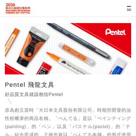
Pentel 飛龍文具
好品質文具就該相信Pentel
原為創立當時「大日本文具股份有限公司」時期所開發的油
性粉蠟筆的商品名稱。「ぺんてる」是以「ペインティング
(painting)」的「ペン」以及「パステル(pastel)」的「テ
ル」結合而成的。之後也有以「ぺんてる本舖」的形式使用