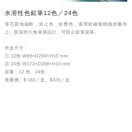
水溶性色鉛筆12色／24色
筆芯質地細軟，好上色，好疊色，適用於繪製精緻的畫作
上。防滾的六角筆身設計，可防止鉛筆滾落。
外盒尺寸：
① 12色 W89×D208×H10 mm
② 24色 W173×D208×H10 mm
容量：12 色、24色
推薦價：$ 160／盒、$320／盒