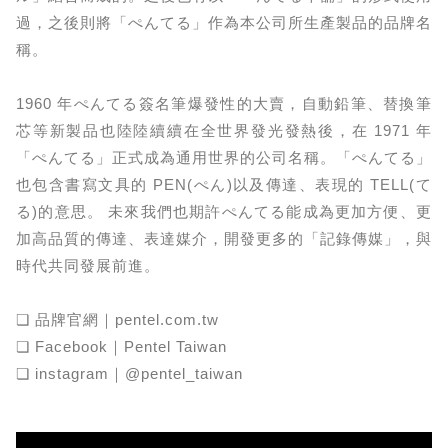
過，之後則將「ぺんてる」作為本公司所生產製品的品牌名
稱。
1960 年ぺんてる簽名筆爆發性的大賣，自動鉛筆、替換筆
芯等新製品也陸陸續續在全世界發光發熱後，在 1971 年
「ぺんてる」正式成為通用世界的公司名稱。「ぺんてる」
也包含書寫文具的 PEN(ぺん)以及傳達、表現的 TELL(て
る)的意思。 未來我們也期許ぺんてる能成為更加方便、更
加高品質的傳達、表達媒介，開發更多的「記錄傳媒」，與
時代共同發展前進。
❏ 品牌官網｜pentel.com.tw
❏ Facebook｜Pentel Taiwan
❏ instagram｜@pentel_taiwan