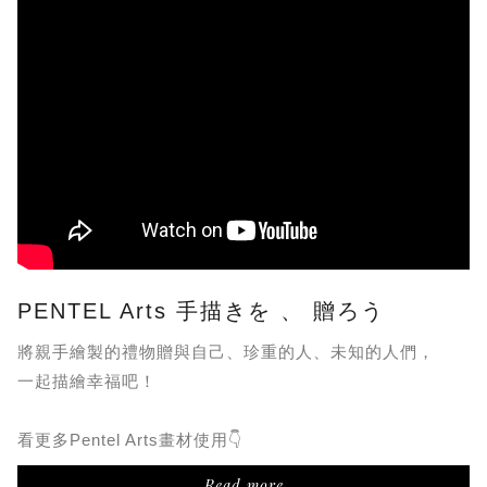
PENTEL Arts 手描きを 、 贈ろう
將親手繪製的禮物贈與自己、珍重的人、未知的人們，
一起描繪幸福吧！
看更多Pentel Arts畫材使用👇
Read more