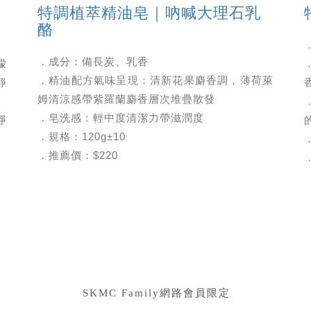
特調植萃精油皂｜吶喊大理石乳
酪
．成分：備長炭、乳香
檬
．精油配方氣味呈現：清新花果麝香調，薄荷萊
靜
姆清涼感帶紫羅蘭麝香層次堆疊散發
．皂洗感：輕中度清潔力帶滋潤度
淨
．規格：120g±10
．推薦價：$220
SKMC Family網路會員限定