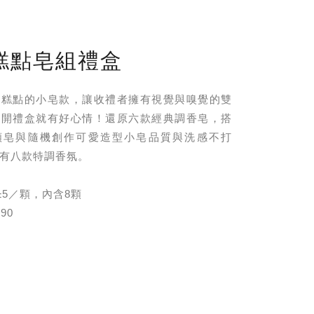
糕點皂組禮盒
式糕點的小皂款，讓收禮者擁有視覺與嗅覺的雙
打開禮盒就有好心情！還原六款經典調香皂，搭
顏皂與隨機創作可愛造型小皂品質與洗感不打
有八款特調香氛。
±5／顆，內含8顆
90