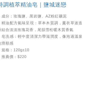
特調植萃精油皂｜鹽城迷戀
．成分：玫瑰鹽、黑岩鹽、AZ粉紅礦泥
．精油配方氣味呈現：草本木質調，薰衣草迷迭
香結合淡淡玫瑰花香，尾韻雪松暖木質香氣
．皂洗感：輕中度清潔力帶滋潤度，像泡過溫泉
的滑順感
．規格：120g±10
．推薦價：$220