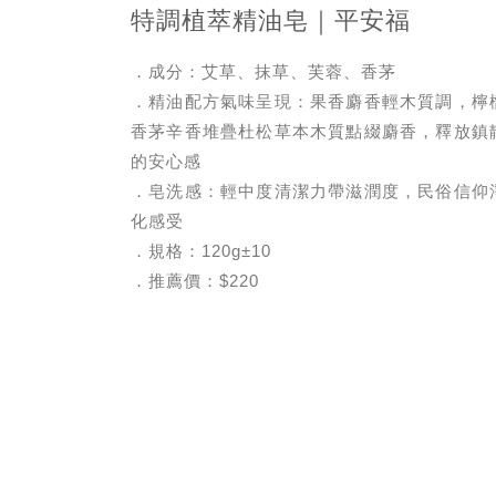
特調植萃精油皂｜平安福
．成分：艾草、抹草、芙蓉、香茅
．精油配方氣味呈現：果香麝香輕木質調，檸
香茅辛香堆疊杜松草本木質點綴麝香，釋放鎮
的安心感
．皂洗感：輕中度清潔力帶滋潤度，民俗信仰
化感受
．規格：120g±10
．推薦價：$220