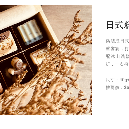
日式
偽裝成日
重饗宴，
配沐山洗
折，一次擁
尺寸：40g
推薦價：$6