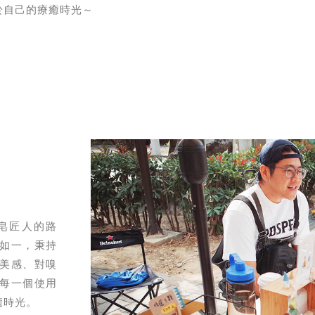
於自己的療癒時光～
皂匠人的路
如一，秉持
美感、對嗅
每一個使用
癒時光。