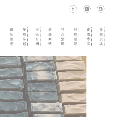
最
策
展
新
特
好
媒
參
新
展
區
藝
企
康
體
觀
消
緣
介
商
活
活
專
資
息
起
紹
號
動
動
區
訊