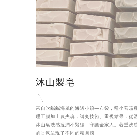
沐山製皂
來自吹鹹鹹海風的海邊小鎮—布袋，種小蕃茄
理工腦加上農夫魂，講究技術、重視結果，從
沐山皂洗感溫潤不緊繃，守護全家人。著重洗
的香氛呈現了不同的氛圍感。