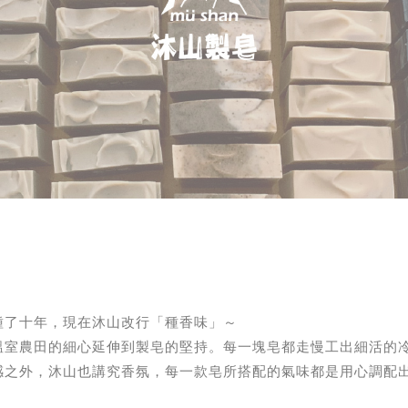
種了十年，現在沐山改行「種香味」～
溫室農田的細心延伸到製皂的堅持。每一塊皂都走慢工出細活的
感之外，沐山也講究香氛，每一款皂所搭配的氣味都是用心調配