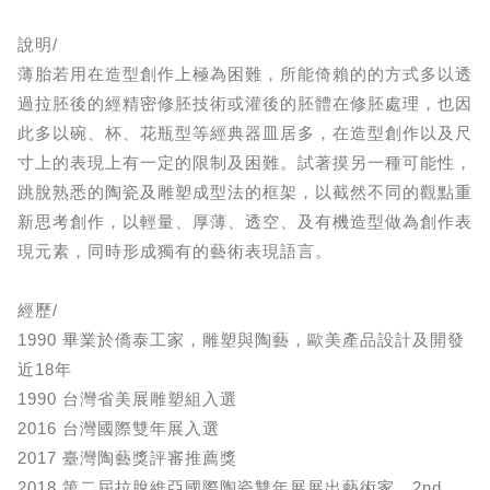
說明/
薄胎若用在造型創作上極為困難，所能倚賴的的方式多以透
過拉胚後的經精密修胚技術或灌後的胚體在修胚處理，也因
此多以碗、杯、花瓶型等經典器皿居多，在造型創作以及尺
寸上的表現上有一定的限制及困難。試著摸另一種可能性，
跳脫熟悉的陶瓷及雕塑成型法的框架，以截然不同的觀點重
新思考創作，以輕量、厚薄、透空、及有機造型做為創作表
現元素，同時形成獨有的藝術表現語言。
經歷/
1990 畢業於僑泰工家，雕塑與陶藝，歐美產品設計及開發
近18年
1990 台灣省美展雕塑組入選
2016 台灣國際雙年展入選
2017 臺灣陶藝獎評審推薦獎
2018 第二屆拉脫維亞國際陶瓷雙年展展出藝術家、2nd