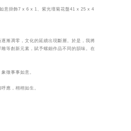
意掛飾7 x 6 x 1、紫光壇菊花盤41 x 25 x 4
藝逐漸凋零，文化的延續出現斷層。於是，我將
浮雕等創新元素，賦予螺鈿作品不同的韻味。在
，象徵事事如意。
相呼應，栩栩如生。