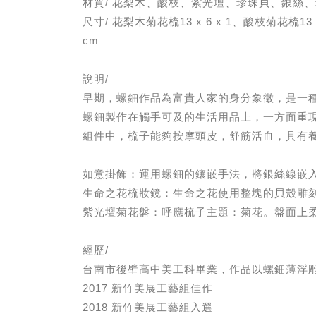
材質/ 花梨木、酸枝、紫光壇、珍珠貝、銀絲
尺寸/ 花梨木菊花梳13 x 6 x 1、酸枝菊花梳13 x
cm
說明/
早期，螺鈿作品為富貴人家的身分象徵，是一
螺鈿製作在觸手可及的生活用品上，一方面重
組件中，梳子能夠按摩頭皮，舒筋活血，具有
如意掛飾：運用螺鈿的鑲嵌手法，將銀絲線嵌
生命之花梳妝鏡：生命之花使用整塊的貝殼雕
紫光壇菊花盤：呼應梳子主題：菊花。盤面上
經歷/
台南市後壁高中美工科畢業，作品以螺鈿薄浮
2017 新竹美展工藝組佳作
2018 新竹美展工藝組入選