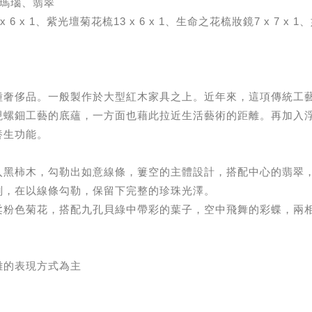
、瑪瑙、翡翠
 6 x 1、紫光壇菊花梳13 x 6 x 1、生命之花梳妝鏡7 x 7 x 1、如
種奢侈品。一般製作於大型紅木家具之上。近年來，這項傳統工
現螺鈿工藝的底蘊，一方面也藉此拉近生活藝術的距離。再加入
養生功能。
入黑柿木，勾勒出如意線條，簍空的主體設計，搭配中心的翡翠
刻，在以線條勾勒，保留下完整的珍珠光澤。
柔粉色菊花，搭配九孔貝綠中帶彩的葉子，空中飛舞的彩蝶，兩
雕的表現方式為主