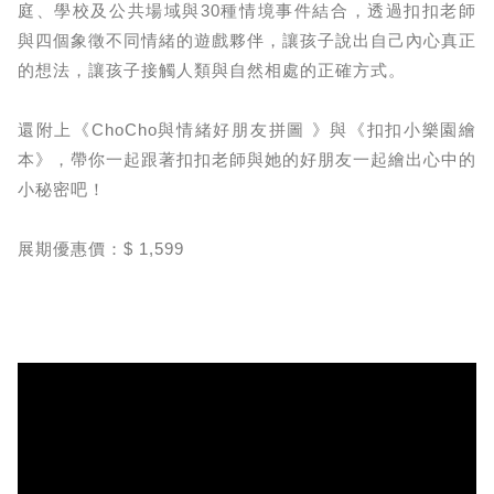
庭、學校及公共場域與30種情境事件結合，透過扣扣老師
與四個象徵不同情緒的遊戲夥伴，讓孩子說出自己內心真正
的想法，讓孩子接觸人類與自然相處的正確方式。
還附上《ChoCho與情緒好朋友拼圖 》與《扣扣小樂園繪
本》，帶你一起跟著扣扣老師與她的好朋友一起繪出心中的
小秘密吧！
展期優惠價：$ 1,599