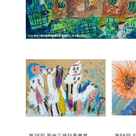
第25屆 新光三越兒童畫展
第56屆