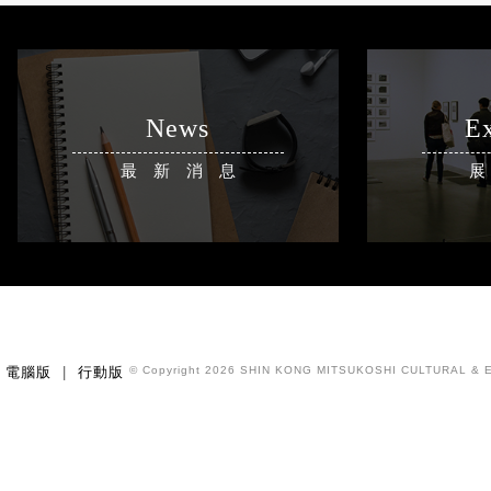
News
Ex
最新消息
電腦版
|
行動版
© Copyright 2026 SHIN KONG MITSUKOSHI CULTURAL & E