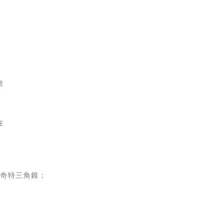
章
在
奇特三角錐；