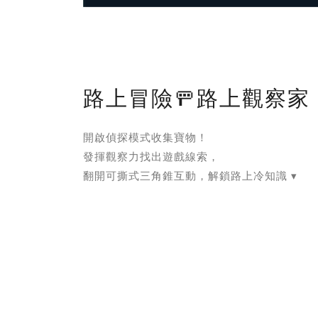
路上冒險🚥路上觀察家
開啟偵探模式收集寶物！
發揮觀察力找出遊戲線索，
翻開可撕式三角錐互動，解鎖路上冷知識 ▾