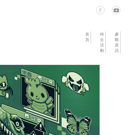
首
特
參
頁
企
觀
活
資
動
訊
活
K
A
T
小
動
AI
N
H
滿
總
PI
N
E
作
覽
X
Y'S
N
物
E
F
S
L
O
T
A
O
U
R
L
DI
T
S
O
P
A