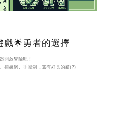
遊戲🌟勇者的選擇
器開啟冒險吧！
、捕蟲網、手裡劍…還有好長的貓(?)