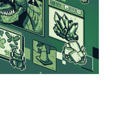
R
A
DI
S
E
間