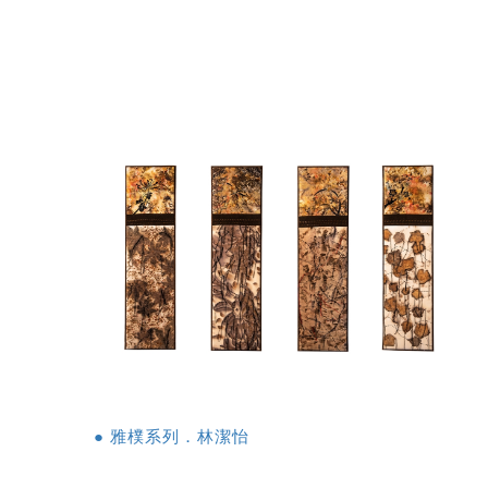
● 雅樸系列．林潔怡