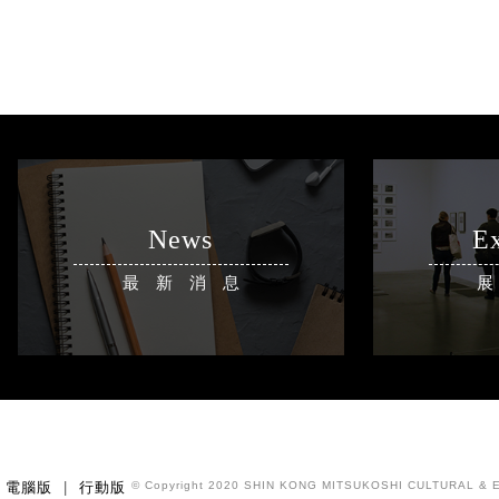
News
Ex
最新消息
電腦版
|
行動版
© Copyright 2020 SHIN KONG MITSUKOSHI CULTURAL & E