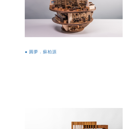
● 圓夢．蘇柏源