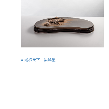
● 縱橫天下．梁鴻墨