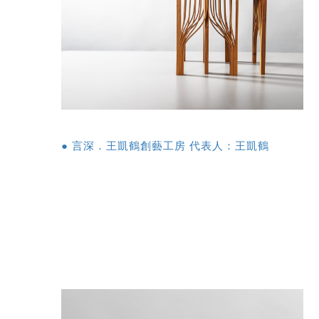
● 言深．王凱鶴創藝工房 代表人：王凱鶴