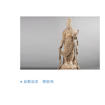
● 如觀似音．鄧朝鴻