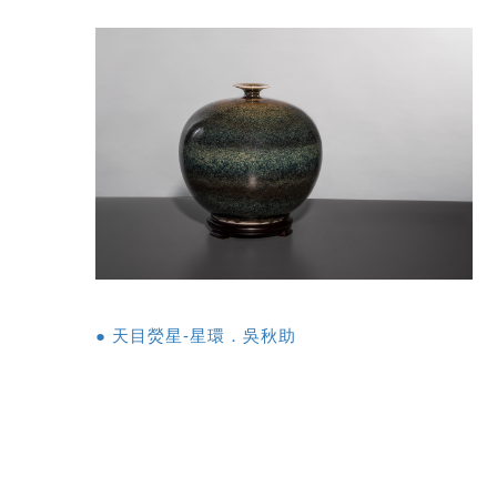
● 天目熒星-星環．吳秋助